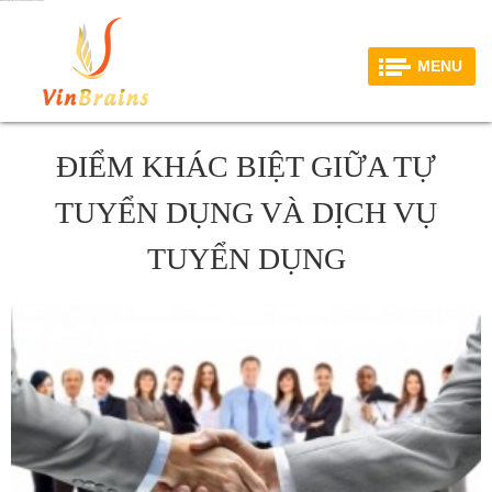
ĐIỂM KHÁC BIỆT GIỮA TỰ TUYỂN DỤNG VÀ DỊCH VỤ TUYỂN DỤNG
MENU
ĐIỂM KHÁC BIỆT GIỮA TỰ
TUYỂN DỤNG VÀ DỊCH VỤ
TUYỂN DỤNG