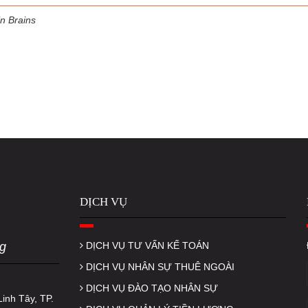
n Brains
DỊCH VỤ
g
DỊCH VỤ TƯ VẤN KẾ TOÁN
DỊCH VỤ NHÂN SỰ THUÊ NGOÀI
DỊCH VỤ ĐÀO TẠO NHÂN SỰ
inh Tây, TP.