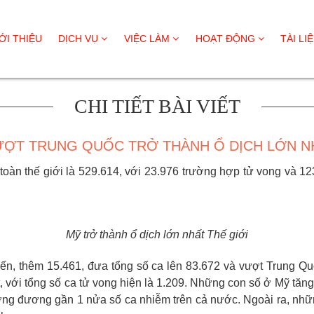
ỚI THIỆU
DỊCH VỤ
VIỆC LÀM
HOẠT ĐỘNG
TÀI LI
CHI TIẾT BÀI VIẾT
VƯỢT TRUNG QUỐC TRỞ THÀNH Ổ DỊCH LỚN NH
 toàn thế giới là 529.614, với 23.976 trường hợp tử vong và 1
Mỹ trở thành ổ dịch lớn nhất Thế giới
ến, thêm 15.461, đưa tổng số ca lên 83.672 và vượt Trung Qu
, với tổng số ca tử vong hiện là 1.209. Những con số ở Mỹ tăng
ng đương gần 1 nửa số ca nhiễm trên cả nước. Ngoài ra, những