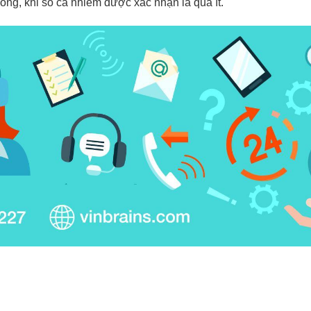
ong, khi số ca nhiễm được xác nhận là quá ít.