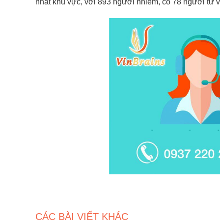
nhất khu vực, với 893 người nhiễm, có 78 người tử v
CÁC BÀI VIẾT KHÁC