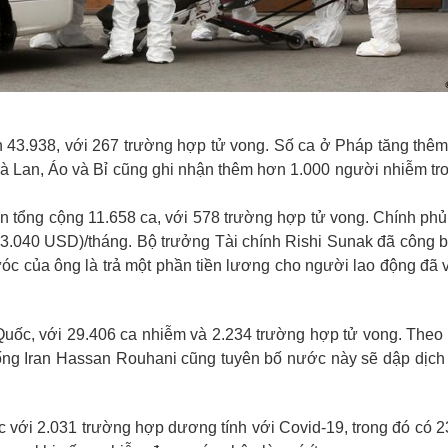
n 43.938, với 267 trường hợp tử vong. Số ca ở Pháp tăng thêm
 Lan, Áo và Bỉ cũng ghi nhận thêm hơn 1.000 người nhiễm trong
n tổng cộng 11.658 ca, với 578 trường hợp tử vong. Chính phủ 
(3.040 USD)/tháng. Bộ trưởng Tài chính Rishi Sunak đã công bố
ưóc của ông là trả một phần tiền lương cho người lao động đã vấ
g Quốc, với 29.406 ca nhiễm và 2.234 trường hợp tử vong. The
ng Iran Hassan Rouhani cũng tuyên bố nước này sẽ dập dịch 
 với 2.031 trường hợp dương tính với Covid-19, trong đó có 2