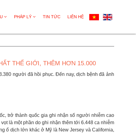
ỆU
PHÁP LÝ
TIN TỨC
LIÊN HỆ
ẤT THẾ GIỚI, THÊM HƠN 15.000
23.380 người đã hồi phục. Đến nay, dịch bệnh đã ảnh
ốc, trở thành quốc gia ghi nhận số người nhiễm cao
 vọt là một phần do ghi nhận thêm tới 6.448 ca nhiễm
 ổ dịch lớn khác ở Mỹ là New Jersey và California,