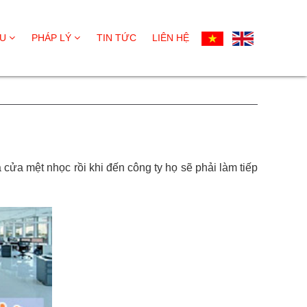
ỆU
PHÁP LÝ
TIN TỨC
LIÊN HỆ
 cửa mệt nhọc rồi khi đến công ty họ sẽ phải làm tiếp