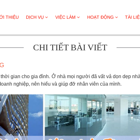
ỚI THIỆU
DỊCH VỤ
VIỆC LÀM
HOẠT ĐỘNG
TÀI LI
CHI TIẾT BÀI VIẾT
NG
 thời gian cho gia đình. Ở nhà mọi người đã vất vả dọn dẹp nhà
doanh nghiệp, nên hiểu và giúp đỡ nhân viên của mình.