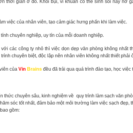
n thời gian ở đó. Khói bụi, vi khuẩn có thể sinh sôi nãy nở g
àm việc của nhân viên, tạo cảm giác hưng phấn khi làm việc.
tính chuyên nghiệp, uy tín của mỗi doanh nghiệp.
với các công ty nhỏ thì việc dọn dẹp văn phòng không nhất th
 trình chuyên biệt, độc lập nên nhân viên không nhất thiết phải
 viên của
Vin
Brains
đều đã trải qua quá trình đào tạo, học việc
ến thức chuyên sâu, kinh nghiệm về quy trình làm sạch văn phòn
ăm sóc tốt nhất, đảm bảo một môi trường làm việc sạch đẹp, t
 bao gồm: