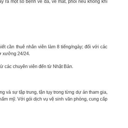
ây ra một số bệnh về da, về mắt, phổi nếu không khí
iết cần thuê nhân viên làm 8 tiếng/ngày; đối với các
 ở xưởng 24/24.
 từ các chuyên viên đến từ Nhật Bản.
g và sự tập trung, tận tụy trong từng dự án tham gia,
hẩm mỹ. Với gói dịch vụ vệ sinh văn phòng, cung cấp