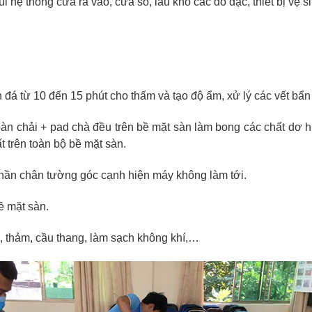
 hệ thống cửa ra vào, cửa sổ, lau khô các đồ đạc, thiết bị vệ s
 đá từ 10 đến 15 phút cho thấm và tạo độ ẩm, xử lý các vết bẩn
àn chải + pad chà đều trên bề mặt sàn làm bong các chất dơ h
 trên toàn bộ bề mặt sàn.
 phần chân tường góc cạnh hiện máy không làm tới.
ề mặt sàn.
g, thảm, cầu thang, làm sạch không khí,…